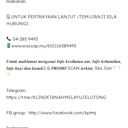
makanan.
🗓 UNTUK PERTANYAAN LANJUT /TEMUJANJI SILA
HUBUNGI :
04-283 9493
www.wassap.my/601116389493
𝑼𝒏𝒕𝒖𝒌 𝒎𝒂𝒌𝒍𝒖𝒎𝒂𝒕 𝒎𝒆𝒏𝒈𝒆𝒏𝒂𝒊 𝑰𝒏𝒇𝒐 𝒌𝒆𝒔𝒊𝒉𝒂𝒕𝒂𝒏 𝒂𝒎, 𝑰𝒏𝒇𝒐 𝒌𝒆𝒉𝒂𝒎𝒊𝒍𝒂𝒏,
𝑰𝒏𝒇𝒐 𝒃𝒂𝒚𝒊 𝒅𝒂𝒏 𝒌𝒂𝒏𝒂𝒌2 & 𝑷𝑹𝑶𝑴𝑶 SCAN 𝒕𝒆𝒓𝒌𝒊𝒏𝒊, Sila Join
Telegram :
https://t.me/KLINIKTANAHMELAYUJELUTONG
FB group : http://www.facebook.com/kptmj